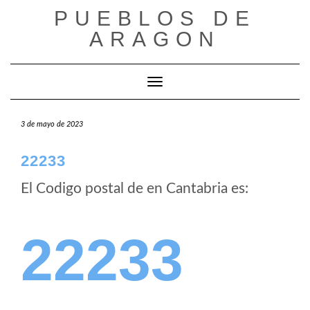
Saltar
PUEBLOS DE
al
ARAGON
contenido
Cambiar modo de navegación
3 de mayo de 2023
22233
El Codigo postal de
en Cantabria es:
22233