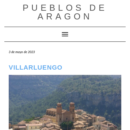
Saltar
PUEBLOS DE
al
ARAGON
contenido
Cambiar modo de navegación
3 de mayo de 2023
VILLARLUENGO